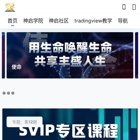
首页
神启学院
神启社区
tradingview教学
导航
空
使命
专题：第
12
期