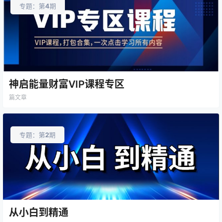
专题：第
4
期
神启能量财富VIP课程专区
篇文章
专题：第
2
期
从小白到精通